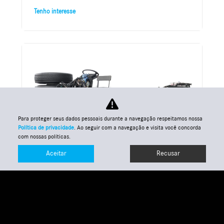
Tenho interesse
Para proteger seus dados pessoais durante a navegação respeitamos nossa
Política de privacidade
. Ao seguir com a navegação e visita você concorda
com nossas políticas.
Aceitar
Recusar
Rodoviárioa/Fretamento
Entre em contato
WhatsApp
Tenho interesse