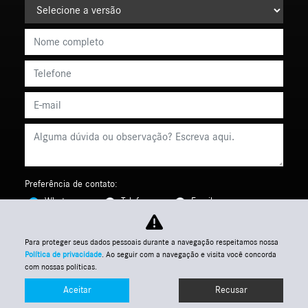
Preferência de contato:
Whatsapp
Telefone
Email
Li e aceito a
Política de Termos de Uso e de Privacidade.
Para proteger seus dados pessoais durante a navegação respeitamos nossa
Política de privacidade
. Ao seguir com a navegação e visita você concorda
Enviar
com nossas políticas.
Aceitar
Recusar
Entre em contato
WhatsApp