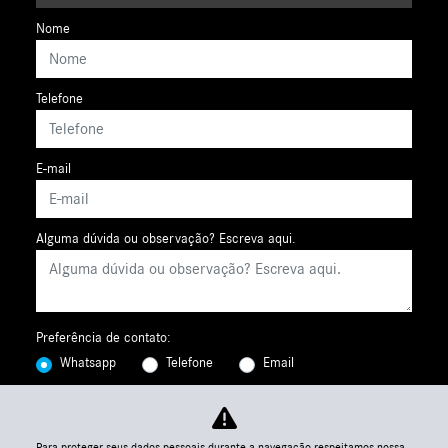
Nome
Telefone
E-mail
Alguma dúvida ou observação? Escreva aqui.
Preferência de contato:
Whatsapp
Telefone
Email
Declaro que li e concordo com os termos da
Política de
Privacidade
Para proteger seus dados pessoais durante a navegação respeitamos nossa