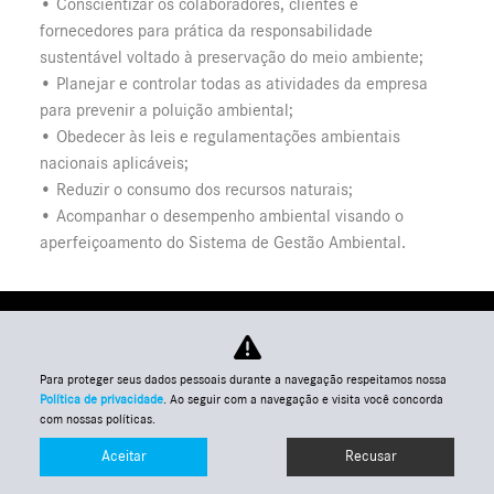
• Conscientizar os colaboradores, clientes e
fornecedores para prática da responsabilidade
sustentável voltado à preservação do meio ambiente;
• Planejar e controlar todas as atividades da empresa
para prevenir a poluição ambiental;
• Obedecer às leis e regulamentações ambientais
nacionais aplicáveis;
• Reduzir o consumo dos recursos naturais;
• Acompanhar o desempenho ambiental visando o
aperfeiçoamento do Sistema de Gestão Ambiental.
Para proteger seus dados pessoais durante a navegação respeitamos nossa
Política de privacidade
. Ao seguir com a navegação e visita você concorda
com nossas políticas.
Aceitar
Recusar
Entre em contato
WhatsApp