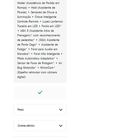
Holder (Assistência de Partida em
Rampa) • Hold (Assistente de
Parada) • Sensores de Chuva e
Iluminação • Chave Inteligente
Controle Remoto • Luzes Lanternas
Traseira em LED • Faróis em LED*
• ABA 5 (Assistente Ativo de
Frenagem)* com reconhecimento
de pedestres* • (SGA) Assistente
de Ponto Cego* • Assistente de
Fadiga* • Farol para Auxílio em
Manobra* • Farol Alto Inteligente •
Piloto Automático Adaptativo* •
Sensor de Faixa de Rolagem* • Air
Bag Motorista* • MirrorCam*
(Espelho retrovisor com câmera
digital)
Freios
Sistema elétrico