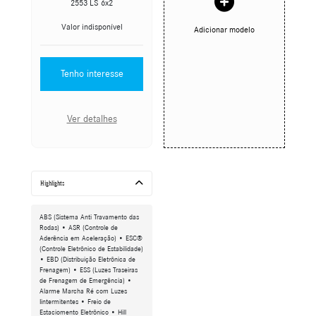
2553 LS 6x2
Valor indisponível
Adicionar modelo
Tenho interesse
Ver detalhes
Highlights
ABS (Sistema Anti Travamento das
Rodas) • ASR (Controle de
Aderência em Aceleração) • ESC®
(Controle Eletrônico de Estabilidade)
• EBD (Distribuição Eletrônica de
Frenagem) • ESS (Luzes Traseiras
de Frenagem de Emergência) •
Alarme Marcha Ré com Luzes
Iintermitentes • Freio de
Estaciomento Eletrônico • Hill