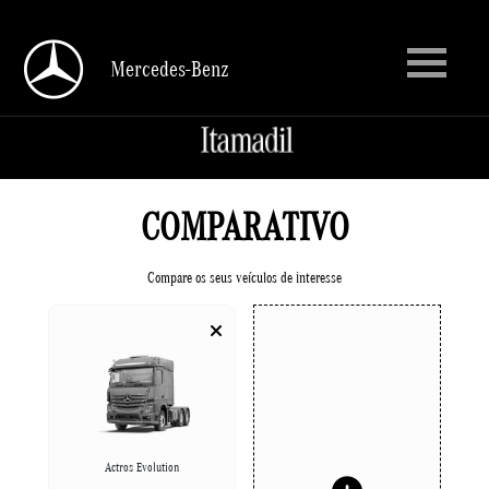
Mercedes-Benz
Mercedes-Benz
COMPARATIVO
Compare os seus veículos de interesse
Actros Evolution