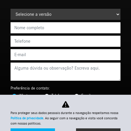
Preferência de contato:
Whatsapp
Telefone
Email
Li e aceito a
Política de Termos de Uso e de Privacidade.
Para proteger seus dados pessoais durante a navegação respeitamos nossa
Política de privacidade
. Ao seguir com a navegação e visita você concorda
Enviar
com nossas políticas.