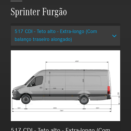
Sprinter Furgão
517 CDI - Teto alto - Extra-longo (Com
balanço traseiro alongado)
517 CDI - Teto alto - Extra-longo (Com