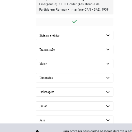
Emergência) • Hill Holder (Assistência de
Partida em Rampa) • Interface CAN - SAE J1939
Sistema elétrico
Transmissão
Motor
Dimensões
Embreagem
Freios
Peso
Para proteger seus dados pessoais durante a n