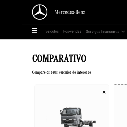
Mercedes-Benz
Mercedes-Benz
Veículos
Veículos
Pós-vendas
Pós-vendas
Serviços financeiros
Serviços financeiros
COMPARATIVO
Compare os seus veículos de interesse