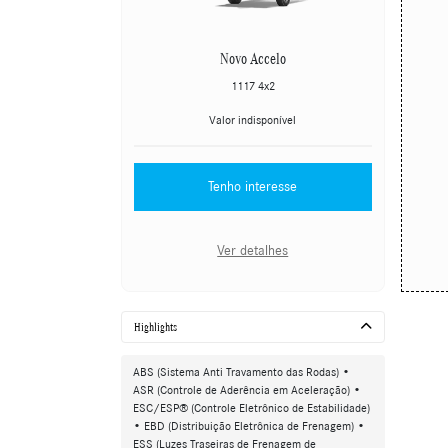
Novo Accelo
1117 4x2
Valor indisponível
Tenho interesse
Ver detalhes
Highlights
ABS (Sistema Anti Travamento das Rodas) •
ASR (Controle de Aderência em Aceleração) •
ESC/ESP® (Controle Eletrônico de Estabilidade)
• EBD (Distribuição Eletrônica de Frenagem) •
ESS (Luzes Traseiras de Frenagem de