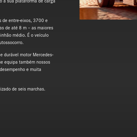
do à sua plataforma de carga
s de entre-eixos, 3700 e
as de até 8 m – as maiores
nhão médio. É o veículo
utossocorro.
e durável motor Mercedes-
que equipa também nossos
 desempenho e muita
izado de seis marchas.