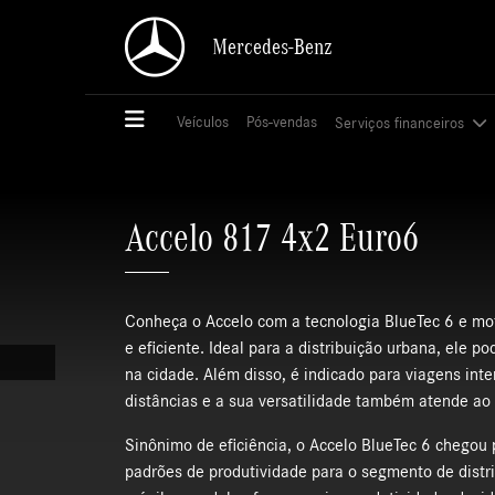
Mercedes-Benz
Mercedes-Benz
Veículos
Veículos
Pós-vendas
Pós-vendas
Serviços financeiros
Serviços financeiros
Accelo 817 4x2 Euro6
Conheça o Accelo com a tecnologia BlueTec 6 e mo
e eficiente. Ideal para a distribuição urbana, ele p
na cidade. Além disso, é indicado para viagens inte
distâncias e a sua versatilidade também atende ao 
Sinônimo de eficiência, o Accelo BlueTec 6 chegou
padrões de produtividade para o segmento de distr