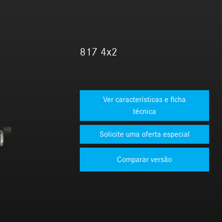
817 4x2
Ver características e ficha
técnica
Comparar versão