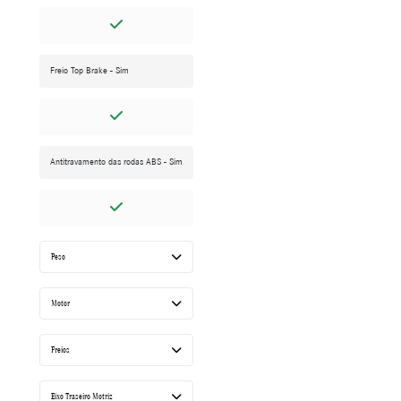
Freio Top Brake - Sim
Antitravamento das rodas ABS - Sim
Peso
Motor
Freios
Eixo Traseiro Motriz