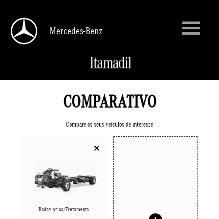
Mercedes-Benz
Mercedes-Benz
COMPARATIVO
Compare os seus veículos de interesse
Rodoviárioa/Fretamento